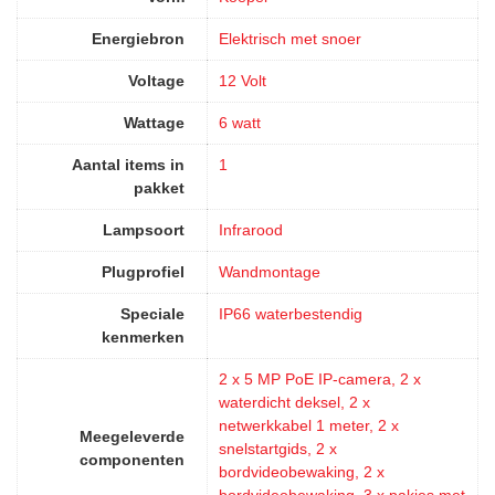
Energiebron
‎Elektrisch met snoer
Voltage
‎12 Volt
Wattage
‎6 watt
Aantal items in
‎1
pakket
Lampsoort
‎Infrarood
Plugprofiel
‎Wandmontage
Speciale
‎IP66 waterbestendig
kenmerken
‎2 x 5 MP PoE IP-camera, 2 x
waterdicht deksel, 2 x
netwerkkabel 1 meter, 2 x
Meegeleverde
snelstartgids, 2 x
componenten
bordvideobewaking, 2 x
bordvideobewaking, 3 x pakjes met