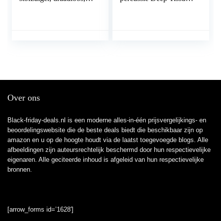
met 30 kPa
Muscle Massager
zuigvermogen, 380 W
Handheld elektrische
borstelloze motor tot
stimulator voor
50…
pijnverlichting met…
Over ons
Black-friday-deals.nl is een moderne alles-in-één prijsvergelijkings- en
beoordelingswebsite die de beste deals biedt die beschikbaar zijn op
amazon en u op de hoogte houdt via de laatst toegevoegde blogs. Alle
afbeeldingen zijn auteursrechtelijk beschermd door hun respectievelijke
eigenaren. Alle geciteerde inhoud is afgeleid van hun respectievelijke
bronnen.
[arrow_forms id=’1628′]