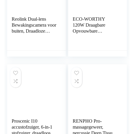
Reolink Dual-lens
ECO-WORTHY
Bewakingscamera voor
120W Draagbare
buiten, Draadloze
Opvouwbare
2.4/5GHz
Zonnepaneel met 20A-
Beveiligingscamera,
controller voor
2K-resolutie, Vatterij,
campers, kamperen,
Detectie…
buitenreizen,
draagbare…
Proscenic I10
RENPHO Pro-
accustofzuiger, 6-in-1
massagegeweer,
stofzuiger, draadloos,
percussie Deep Tissue