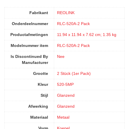
Fabrikant
‎REOLINK
Onderdeelnummer
‎RLC-520A-2 Pack
Productafmetingen
‎11.94 x 11.94 x 7.62 cm; 1.35 kg
Modelnummer item
‎RLC-520A-2 Pack
Is Discontinued By
‎Nee
Manufacturer
Grootte
‎2 Stück (1er Pack)
Kleur
‎520-5MP
Stijl
‎Glanzend
Afwerking
‎Glanzend
Materiaal
‎Metaal
Vorm
‎Koepel