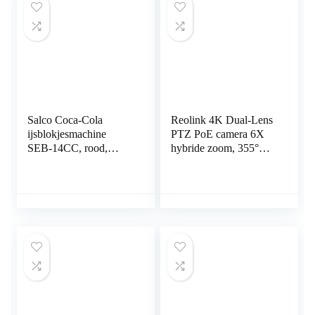
Salco Coca-Cola
Reolink 4K Dual-Lens
ijsblokjesmachine
PTZ PoE camera 6X
SEB-14CC, rood,
hybride zoom, 355°
ijsblokjes in 8-13
pan 90° tilt, nachtzicht
minuten, met
in kleur, detectie van
flesopener COCA-
personen…
COLA