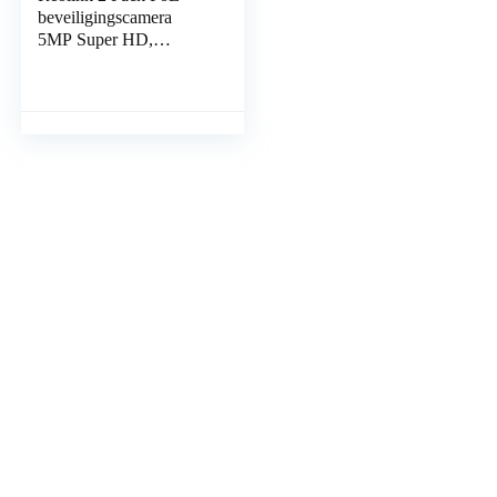
beveiligingscamera
5MP Super HD,
ondersteuning audio
dome buitenshuis
CCTV-camera IP66
Waterdichte IR…