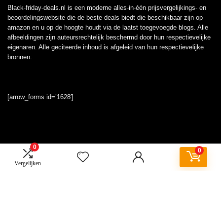
Black-friday-deals.nl is een moderne alles-in-één prijsvergelijkings- en
beoordelingswebsite die de beste deals biedt die beschikbaar zijn op
amazon en u op de hoogte houdt via de laatst toegevoegde blogs. Alle
afbeeldingen zijn auteursrechtelijk beschermd door hun respectievelijke
eigenaren. Alle geciteerde inhoud is afgeleid van hun respectievelijke
bronnen.
[arrow_forms id=’1628′]
0
Informatie
0
Vergelijken
Contact
Klantenservice
Over ons
Onze webshops