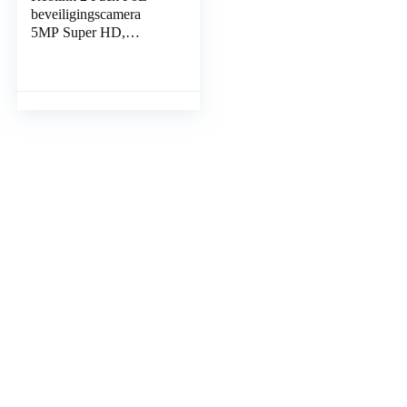
beveiligingscamera
5MP Super HD,
ondersteuning audio
dome buitenshuis
CCTV-camera IP66
Waterdichte IR…