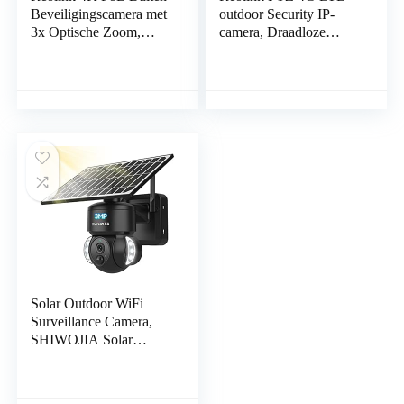
Beveiligingscamera met
outdoor Security IP-
3x Optische Zoom,
camera, Draadloze
Persoon/Voertuig
Beveiligingscamera,
Detectie, Dome CCTV
2K-resolutie nachtzicht,
IP Camera met
person/voertuig…
Slimme…
Solar Outdoor WiFi
Surveillance Camera,
SHIWOJIA Solar
Powered Camera 1080p
Wireless, Pan/Tilt, Two-
Way Audio, PIR…