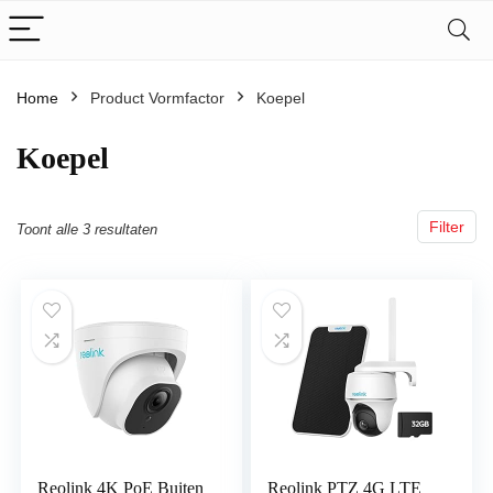
Home
Product Vormfactor
‎Koepel
‎Koepel
Filter
Toont alle 3 resultaten
Reolink 4K PoE Buiten
Reolink PTZ 4G LTE