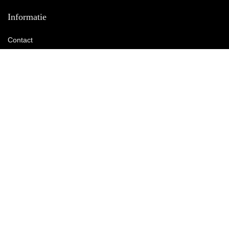
Informatie
Contact
Klantenservice
Over ons
Onze webshops
Vacature
Blogs
Privacybeleid
Adverteren
Contact
black-friday-deals.nl
Postadres: Lakenvelder 3 5507KV Veldhoven Nederland
KVK: 88360687