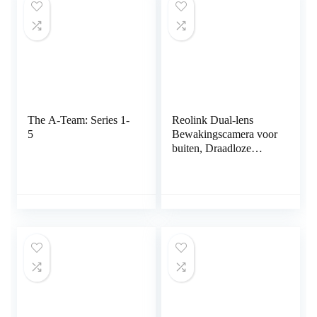
The A-Team: Series 1-
Reolink Dual-lens
5
Bewakingscamera voor
buiten, Draadloze
2.4/5GHz
Beveiligingscamera,
2K-resolutie, Vatterij,
Detectie…