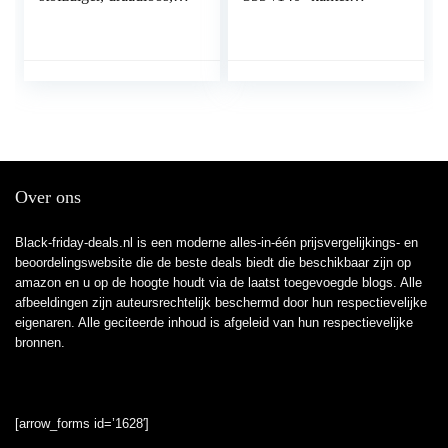
met 30 kPa
batterij IP-camera met
zuigvermogen, 380 W
persoon/voertuigdetecti
borstelloze motor tot
e, 2.4/5GHz wifi,
50…
PIR…
Over ons
Black-friday-deals.nl is een moderne alles-in-één prijsvergelijkings- en
beoordelingswebsite die de beste deals biedt die beschikbaar zijn op
amazon en u op de hoogte houdt via de laatst toegevoegde blogs. Alle
afbeeldingen zijn auteursrechtelijk beschermd door hun respectievelijke
eigenaren. Alle geciteerde inhoud is afgeleid van hun respectievelijke
bronnen.
[arrow_forms id=’1628′]