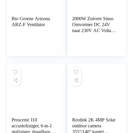
Bio Groene Arizona
2000W Zuivere Sinus
ARZ-F Ventilator
Omvormer DC 24V
naar 230V AC Voltage
Converter Omvormer
Converter
Piekvermogen 4000W
met LED Display…
Proscenic I10
Reolink 2K 4MP Solar
accustofzuiger, 6-in-1
outdoor camera
stofzuiger, draadloos,
355°/140° kantel