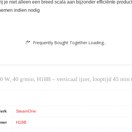
je niet alleen een breed scala aan bijzonder efficiënte produc
 nemen indien nodig
Frequently Bought Together Loading...
W, 40 g/min, H18B – verticaal ijzer, looptijd 45 min
erk
‎SteamOne
mer
‎H18B