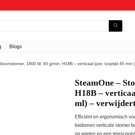
g
Blogs
oomstomer, 1800 W, 40 g/min, H18B – verticaal ijzer, looptijd 45 min 
SteamOne – Sto
H18B – verticaal
ml) – verwijder
Efficiënt en ergonomisch vo
bedienen verticale stomer 
op wielen en een telescoops