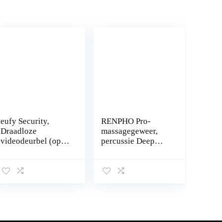
eufy Security,
RENPHO Pro-
Draadloze
massagegeweer,
videodeurbel (op
percussie Deep
batterij) met 2K
Tissue Muscle
HD, geen
Massager
maandelijkse
Handheld
kosten,
elektrische
geïntegreerde AI
stimulator voor
voor…
pijnverlichting
met…