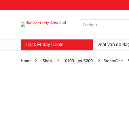
Search
for:
Black Friday Deals
Deal van de da
Home
Shop
€100 - tot €200
SteamOne – St