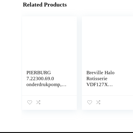
Related Products
PIERBURG
Breville Halo
7.22300.69.0
Rotisserie
onderdrukpomp,
VDF127X
remsysteem
Elektrische
friteuse, digitale
airfryer met grote
inhoud van 10 liter,
voor frituren…