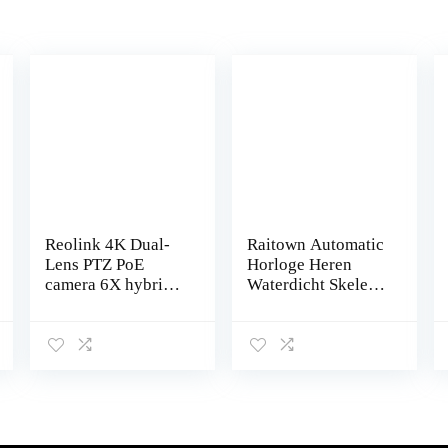
Reolink 4K Dual-
Raitown Automatic
Lens PTZ PoE
Horloge Heren
camera 6X hybride
Waterdicht Skelet
zoom, 355° pan 90°
Roestvrij Staal
tilt, nachtzicht in
Mechanical
kleur, detectie van
Zakelijk Stijlvol
personen…
Lichtgevend
Herenhorloges…