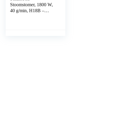
Stoomstomer, 1800 W,
40 g/min, H18B –
verticaal ijzer, looptijd
45 min (1800 ml) –
verwijdert 99,99…