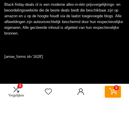
Black-friday-deals.nl is een moderne alles-in-één prijsvergelijkings- en
beoordelingswebsite die de beste deals biedt die beschikbaar zijn op
amazon en u op de hoogte houdt via de laatst toegevoegde blogs. Alle
afbeeldingen zijn auteursrechtelijk beschermd door hun respectievelijke
eigenaren. Alle geciteerde inhoud is afgeleid van hun respectievelijke
bronnen.
[arrow_forms id=’1628′]
0
Informatie
0
Vergelijken
Contact
Klantenservice
Over ons
Onze webshops