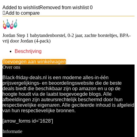
Added to wishlist
Removed from wishlist
0
Add to compare
Jordan Step 1 babytandenborstel, 0-2 jaar, zachte borsteltjes, BPA-
vrij door Jordan (4-pack)
Beschrijving
Toevoegen aan winkelwagen
Over ons
Black-friday-deals.nl is een moderne alles-in-één
prijsvergelijkings- en beoordelingswebsite die de beste
deals biedt die beschikbaar zijn op amazon en u op de
hoogte houdt via de laatst toegevoegde blogs. Alle
afbeeldingen zijn auteursrechtelijk beschermd door hun
respectievelijke eigenaren. Alle geciteerde inhoud is afgeleid
van hun respectievelijke bronnen.
[arrow_forms id=’1628′]
Informatie