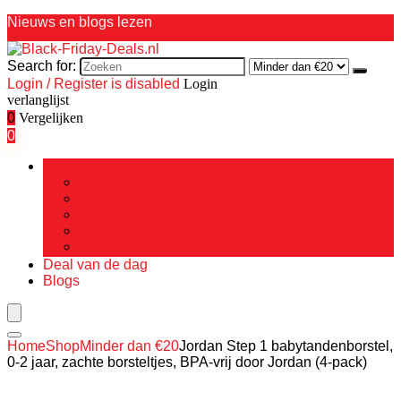
Nieuws en blogs lezen
Search for:
Login / Register is disabled
Login
verlanglijst
0
Vergelijken
0
Black Friday Deals
Minder dan €20
€20 – tot €100
€100 – tot €200
€200 – tot €500
€500 of meer
Deal van de dag
Blogs
Home
Shop
Minder dan €20
Jordan Step 1 babytandenborstel,
0-2 jaar, zachte borsteltjes, BPA-vrij door Jordan (4-pack)