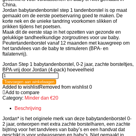
China.
Jordan babytandenborstel step 1 tandenborstel is op maat
gemaakt om de eerste poetservaring goed te maken. De
korte nek en de unieke tandring voorkomen slikken of
prikken tijdens het poetsen.
Maak dit de eerste stap in het opzetten van gezonde en
gelukkige tandheelkundige zorgroutines voor uw baby.
Peutertandenborstel vanaf 12 maanden met kauwgreep om
het tandvlees van de baby te stimuleren (BPA- en
ftalatenvrij).
Jordan Step 1 babytandenborstel, 0-2 jaar, zachte borsteltjes,
BPA-vrij door Jordan (4-pack) hoeveelheid
Toevoegen aan winkelwagen
Added to wishlist
Removed from wishlist
0
Add to compare
Category:
Minder dan €20
Beschrijving
Jordan* is het originele merk van deze babytandenborstel 0-
2 jaar, ontworpen met extra zachte borstelharen, een zachte
bijtring voor het tandvlees van baby’s en een handvat dat
geschikt is voor volwassenen en baby’s. Niet gemaakt in