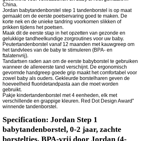
China.
Jordan babytandenborstel step 1 tandenborstel is op maat
gemaakt om de eerste poetservaring goed te maken. De
korte nek en de unieke tandring voorkomen slikken of
prikken tijdens het poetsen.
Maak dit de eerste stap in het opzetten van gezonde en
gelukkige tandheelkundige zorgroutines voor uw baby.
Peutertandenborstel vanaf 12 maanden met kauwgreep om
het tandvlees van de baby te stimuleren (BPA- en
ftalatenvrij).
Tandartsen raden aan om de eerste babyborstel te gebruiken
wanneer de allereerste tand verschijnt. De ergonomisch
gevormde handgreep goede grip maakt het comfortabel voor
zowel baby als ouders. Gekleurde borstelharen geven de
hoeveelheid fluoridetandpasta aan die moet worden
gebruikt.
Pakje kindertandenborstel met 4 eenheden, elk met
verschillende en grappige kleuren. Red Dot Design Award”
winnende tandenborstel.
Specification:
Jordan Step 1
babytandenborstel, 0-2 jaar, zachte
borsteltjes, BPA-vrij door Jordan (4-