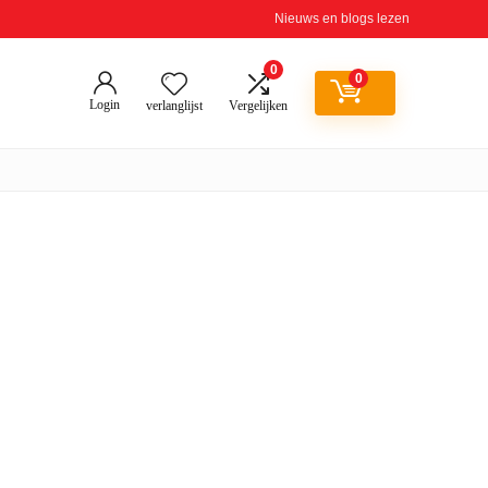
Nieuws en blogs lezen
0
0
Login
verlanglijst
Vergelijken