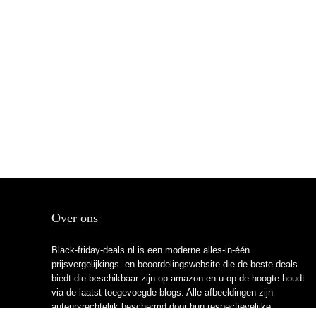
Over ons
Black-friday-deals.nl is een moderne alles-in-één
prijsvergelijkings- en beoordelingswebsite die de beste deals
biedt die beschikbaar zijn op amazon en u op de hoogte houdt
via de laatst toegevoegde blogs. Alle afbeeldingen zijn
auteursrechtelijk beschermd door hun respectievelijke