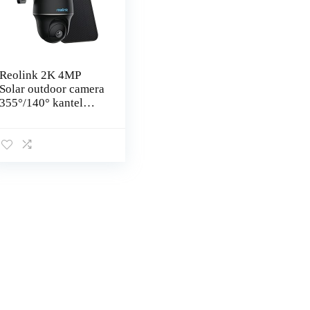
Reolink 2K 4MP
Solar outdoor camera
355°/140° kantel
batterij IP-camera
met
persoon/voertuigdete
ctie, 2.4/5GHz wifi,
PIR…