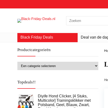
Search
for:
Black Friday Deals
Deal van de da
Productcategorieën
H
‎
He
Topdeals!!
Diyife Hond Clicker, [4 Stuks,
Multicolor] Trainingsklikker met
Polsband, Geel, Blauw, Zwart,