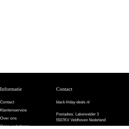
Informatie
Contact
Contact
black-friday-deals.nl
Klantenservice
Postadres: Lakenvelder 3
Over ons
5507KV Veldhoven Nederland
Onze webshops