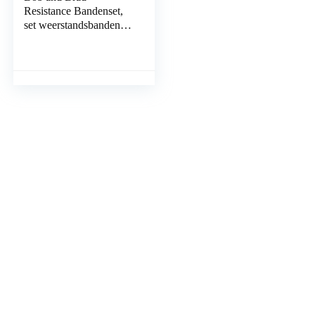
Resistance Bandenset,
set weerstandsbanden,
expander tubes,
rubberen banden voor
binnen en buiten,
fitness…