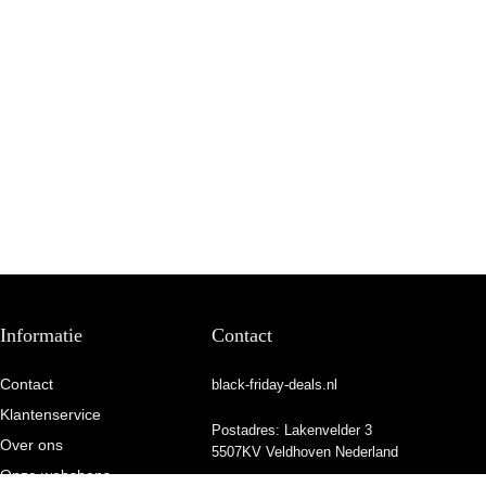
Informatie
Contact
Contact
black-friday-deals.nl
Klantenservice
Postadres: Lakenvelder 3
Over ons
5507KV Veldhoven Nederland
Onze webshops