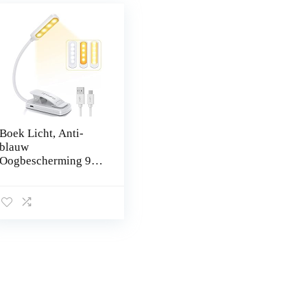
Boek Licht, Anti-
blauw
Oogbescherming 9
LEDs 3
Helderheidsmodi
USB oplaadbaar
leeslampje, mini
Ultralicht Draagbaar
Clip…