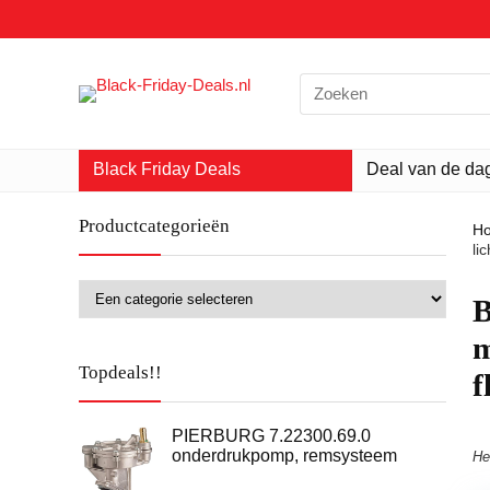
Search
for:
Black Friday Deals
Deal van de da
Productcategorieën
H
li
‎
m
Topdeals!!
f
PIERBURG 7.22300.69.0
onderdrukpomp, remsysteem
He