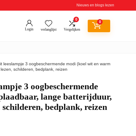
Nieuws en blogs lezen
0
0
Login
verlanglijst
Vergelijken
t leeslampje 3 oogbeschermende modi (koel wit en warm
 lezen, schilderen, bedplank, reizen
ampje 3 oogbeschermende
plaadbaar, lange batterijduur,
 schilderen, bedplank, reizen