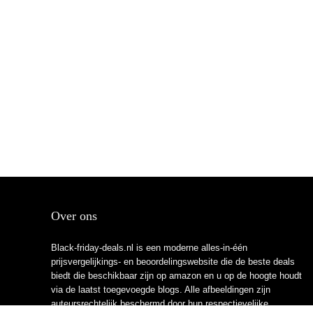
Over ons
Black-friday-deals.nl is een moderne alles-in-één
prijsvergelijkings- en beoordelingswebsite die de beste deals
biedt die beschikbaar zijn op amazon en u op de hoogte houdt
via de laatst toegevoegde blogs. Alle afbeeldingen zijn
auteursrechtelijk beschermd door hun respectievelijke