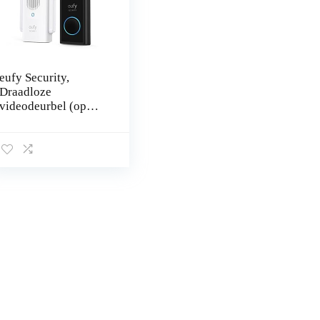
eufy Security,
Draadloze
videodeurbel (op
batterij) met 2K HD,
geen maandelijkse
kosten,
geïntegreerde AI
voor…