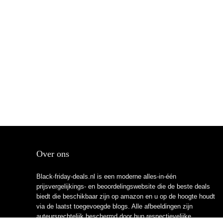
Over ons
Black-friday-deals.nl is een moderne alles-in-één
prijsvergelijkings- en beoordelingswebsite die de beste deals
biedt die beschikbaar zijn op amazon en u op de hoogte houdt
via de laatst toegevoegde blogs. Alle afbeeldingen zijn
auteursrechtelijk beschermd door hun respectievelijke