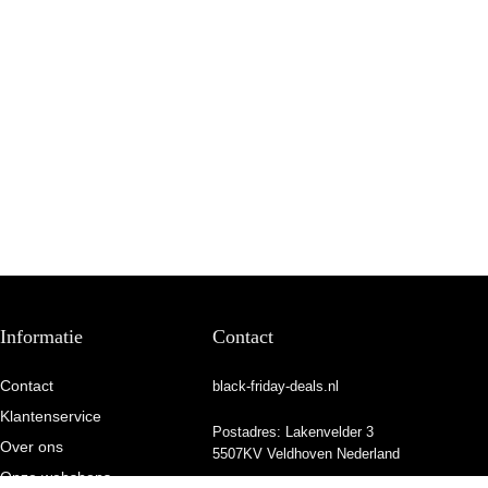
Informatie
Contact
Contact
black-friday-deals.nl
Klantenservice
Postadres: Lakenvelder 3
Over ons
5507KV Veldhoven Nederland
Onze webshops