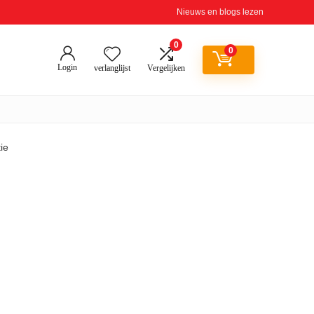
Nieuws en blogs lezen
0
0
Login
verlanglijst
Vergelijken
ie