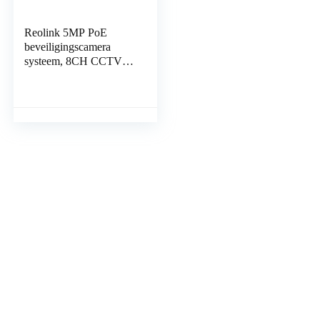
Reolink 5MP PoE
beveiligingscamera
systeem, 8CH CCTV
systeem met 4X 5MP
Outdoor PoE IP
Camera’s en 2TB Hard
Drive NVR…