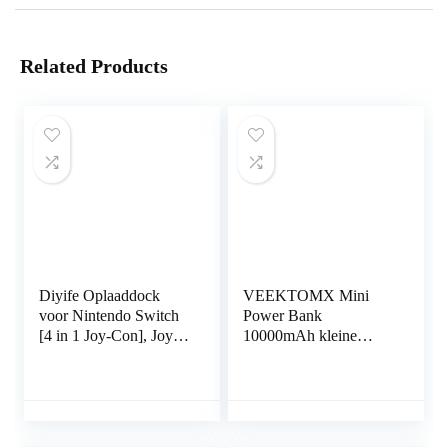
Related Products
Diyife Oplaaddock
VEEKTOMX Mini
voor Nintendo Switch
Power Bank
[4 in 1 Joy-Con], Joy-
10000mAh kleine
Con Oplader, Joy-Con
Powerbank 22,5W
Controller Laadstation,
USB C PD QC 3.0
Oplaadstation…
Fast Charge Externe
batterij, Ultra
Compacte…