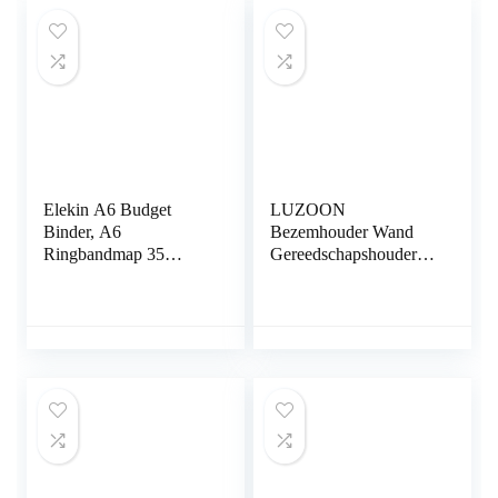
Elekin A6 Budget
LUZOON
Binder, A6
Bezemhouder Wand
Ringbandmap 35
Gereedschapshouder
Stuks, met Budget
Haaklijst Bezemhouder
Envelop, Budget Vel,
Tuingereedschap
Budget Pocket,
Houder
Etiketten, Pennen en…
Tuingereedschap -2
Stuks Zwart