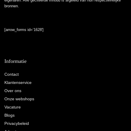
eigenaren. Alle geciteerde inhoud is afgeleid van hun respectievelijke
bronnen.
[arrow_forms id=’1628′]
Informatie
Contact
Klantenservice
Over ons
Onze webshops
Vacature
Blogs
Privacybeleid