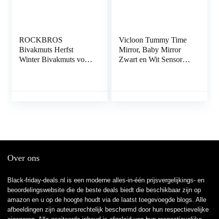
ROCKBROS
Vicloon Tummy Time
Bivakmuts Herfst
Mirror, Baby Mirror
Winter Bivakmuts voor
Zwart en Wit Sensory
Buitensporten Fietsen,
Toys Tummy Time
Snowboarden, Skiën,
Activity Mirror, Baby
Motorrijden Winddicht
Mirror Toy Veilig…
Warm…
Over ons
Black-friday-deals.nl is een moderne alles-in-één prijsvergelijkings- en
beoordelingswebsite die de beste deals biedt die beschikbaar zijn op
amazon en u op de hoogte houdt via de laatst toegevoegde blogs. Alle
afbeeldingen zijn auteursrechtelijk beschermd door hun respectievelijke