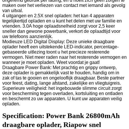
ongeremd gebruik per lading, en u hoeft zich geen zorgen te
maken over het verliezen van contact met iemand als gevolg
van uitval.
4 uitgangen en 2.5X snel opladen: het kan 4 apparaten
tegelijkertijd opladen en u kunt het delen met uw familie en
vrienden. 3.0A hoge oplaadsnelheid zorgt voor 2,5 keer
sneller dan gewone powerbank, verkort de oplaadtijd voor
uw telefoons aanzienlijk.
Modieuze LED Digital Display: Deze unieke draagbare
oplader heeft een uitstekende LED-indicator, percentage-
gebaseerde uitlezing toont u het precieze resterende
vermogen. Niet meer raden naar het resterende vermogen en
wanneer je moet opladen. Weet voordat je gaat!
Draagbare Power Bank: Met prachtig en grippy ontwerp,
deze oplader is gemakkelijk vast te houden, handig om in
zak of tas te gooien en ongelooflijk draagbaar. Beste partner
voor feest, dating, lange afstand, zakelijke en vliegtuigreis.
Superieure veiligheid: het ingebouwde slimme circuit zorgt
voor bescherming tegen overladen, kortsluiting en ontladen
en beschermt zo uw apparaten. U kunt uw apparaten veilig
opladen.
Specification:
Power Bank 26800mAh
draagbare oplader, Riapow snel