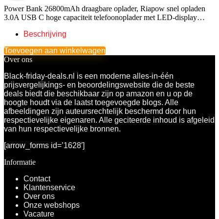
Power Bank 26800mAh draagbare oplader, Riapow snel opladen
3.0A USB C hoge capaciteit telefoonoplader met LED-display…
Beschrijving
Toevoegen aan winkelwagen
Over ons
Black-friday-deals.nl is een moderne alles-in-één
prijsvergelijkings- en beoordelingswebsite die de beste
deals biedt die beschikbaar zijn op amazon en u op de
hoogte houdt via de laatst toegevoegde blogs. Alle
afbeeldingen zijn auteursrechtelijk beschermd door hun
respectievelijke eigenaren. Alle geciteerde inhoud is afgeleid
van hun respectievelijke bronnen.
[arrow_forms id=’1628′]
Informatie
Contact
Klantenservice
Over ons
Onze webshops
Vacature