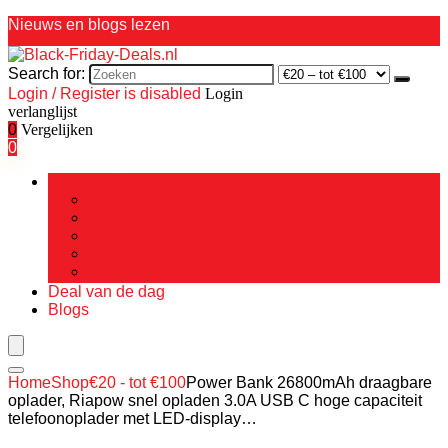
Nieuws en blogs lezen
Search for:
Login / Register is disabled
Login
verlanglijst
0
Vergelijken
0
Black Friday Deals
Minder dan €20
€20 – tot €100
€100 – tot €200
€200 – tot €500
€500 of meer
Deal van de dag
Blogs
Home
Shop
€20 - tot €100
Power Bank 26800mAh draagbare
oplader, Riapow snel opladen 3.0A USB C hoge capaciteit
telefoonoplader met LED-display…