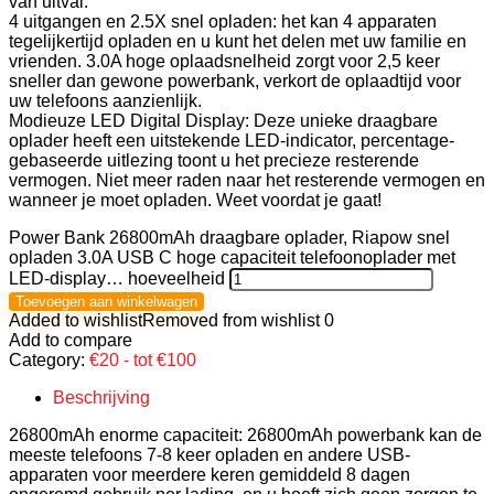
van uitval.
4 uitgangen en 2.5X snel opladen: het kan 4 apparaten
tegelijkertijd opladen en u kunt het delen met uw familie en
vrienden. 3.0A hoge oplaadsnelheid zorgt voor 2,5 keer
sneller dan gewone powerbank, verkort de oplaadtijd voor
uw telefoons aanzienlijk.
Modieuze LED Digital Display: Deze unieke draagbare
oplader heeft een uitstekende LED-indicator, percentage-
gebaseerde uitlezing toont u het precieze resterende
vermogen. Niet meer raden naar het resterende vermogen en
wanneer je moet opladen. Weet voordat je gaat!
Power Bank 26800mAh draagbare oplader, Riapow snel
opladen 3.0A USB C hoge capaciteit telefoonoplader met
LED-display… hoeveelheid
Toevoegen aan winkelwagen
Added to wishlist
Removed from wishlist
0
Add to compare
Category:
€20 - tot €100
Beschrijving
26800mAh enorme capaciteit: 26800mAh powerbank kan de
meeste telefoons 7-8 keer opladen en andere USB-
apparaten voor meerdere keren gemiddeld 8 dagen