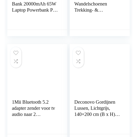
Bank 20000mAh 65W
Wandelschoenen
Laptop Powerbank PD
Trekking- &
QC4.0 Fast Charge
hikingschoenen
Externe Batterij
Lichtgewicht Sneakers
Macbook Draagbare
voor dames heren
Oplader met…
1Mii Bluetooth 5.2
Deconovo Gordijnen
adapter zender voor tv
Lussen, Lichtgrijs,
audio naar 2
140×200 cm (B x H),
hoofdtelefoons, 2-in-1
set van 2,
bluetooth-
Verduisterende
zenderontvanger jack
Gordijnpanelen in