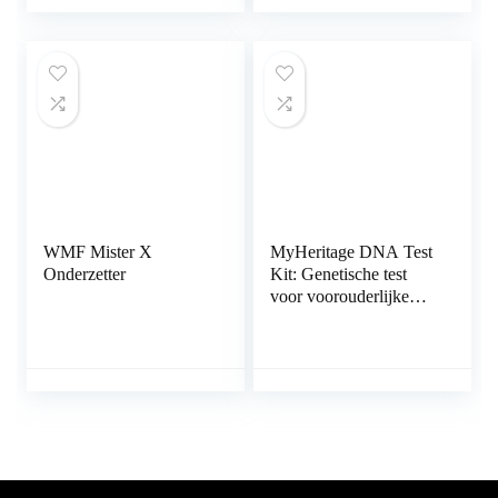
3.5 met…
Polyester voor…
WMF Mister X
MyHeritage DNA Test
Onderzetter
Kit: Genetische test
voor voorouderlijke
herkomst & etniciteit
omvat 2,114
geografische regio’s
en…