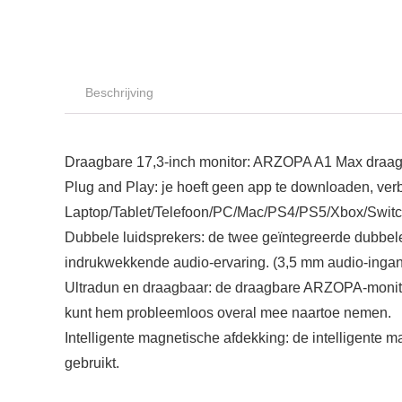
Beschrijving
Draagbare 17,3-inch monitor: ARZOPA A1 Max draagbar
Plug and Play: je hoeft geen app te downloaden, ver
Laptop/Tablet/Telefoon/PC/Mac/PS4/PS5/Xbox/Switc
Dubbele luidsprekers: de twee geïntegreerde dubbele 
indrukwekkende audio-ervaring. (3,5 mm audio-inga
Ultradun en draagbaar: de draagbare ARZOPA-monitor
kunt hem probleemloos overal mee naartoe nemen.
Intelligente magnetische afdekking: de intelligente
gebruikt.