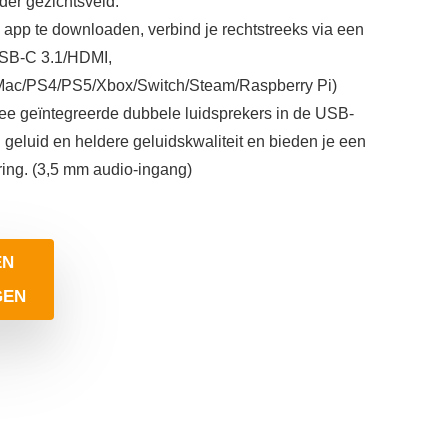
der gezichtsveld.
 app te downloaden, verbind je rechtstreeks via een
USB-C 3.1/HDMI,
/Mac/PS4/PS5/Xbox/Switch/Steam/Raspberry Pi)
ee geïntegreerde dubbele luidsprekers in de USB-
 geluid en heldere geluidskwaliteit en bieden je een
ing. (3,5 mm audio-ingang)
EN
GEN