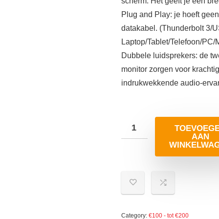
scherm. Het geeft je een bre
Plug and Play: je hoeft geen
datakabel. (Thunderbolt 3/
Laptop/Tablet/Telefoon/PC
Dubbele luidsprekers: de tw
monitor zorgen voor krachtig
indrukwekkende audio-ervar
TOEVOEG
AAN
WINKELWA
Category:
€100 - tot €200