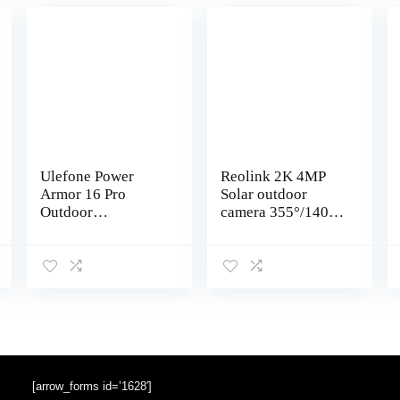
Ulefone Power
Reolink 2K 4MP
Armor 16 Pro
Solar outdoor
Outdoor
camera 355°/140°
smartphone met 3,5
kantel batterij IP-
W grote
camera met
luidspreker, 9600
persoon/voertuigde
mAh batterij,
tectie, 2.4/5GHz
Android 12 4GB +
wifi, PIR…
64GB IP68…
[arrow_forms id=’1628′]