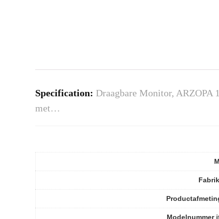
Specification:
Draagbare Monitor, ARZOPA 1
met…
M
Fabri
Productafmetin
Modelnummer i