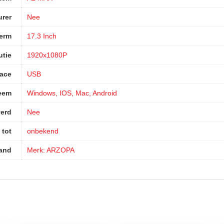
urer
‎Nee
herm
‎17.3 Inch
utie
‎1920x1080P
face
‎USB
eem
‎Windows, IOS, Mac, Android
verd
‎Nee
 tot
‎onbekend
and
Merk: ARZOPA