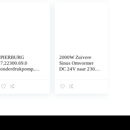
PIERBURG
2000W Zuivere
7.22300.69.0
Sinus Omvormer
onderdrukpomp,
DC 24V naar 230V
remsysteem
AC Voltage
Converter
Omvormer
Converter
Piekvermogen
4000W met LED
Display…