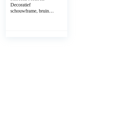
Decoratief
schouwframe, bruin
houten schouw, met
bloemendecoratie,
shabby chic, vintage
woonkamer…