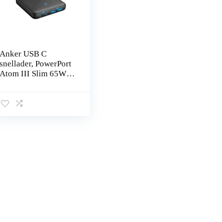
Anker USB C
snellader, PowerPort
Atom III Slim 65W
4-poorts PIQ 3.0
GaN muurlader met
Dual USB C-poorten
voor MacBook…