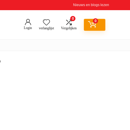
Nieuws en blogs lezen
0
0
Login
verlanglijst
Vergelijken
m