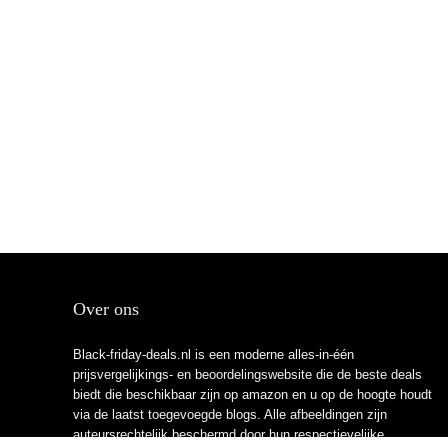
Over ons
Black-friday-deals.nl is een moderne alles-in-één
prijsvergelijkings- en beoordelingswebsite die de beste deals
biedt die beschikbaar zijn op amazon en u op de hoogte houdt
via de laatst toegevoegde blogs. Alle afbeeldingen zijn
auteursrechtelijk beschermd door hun respectievelijke