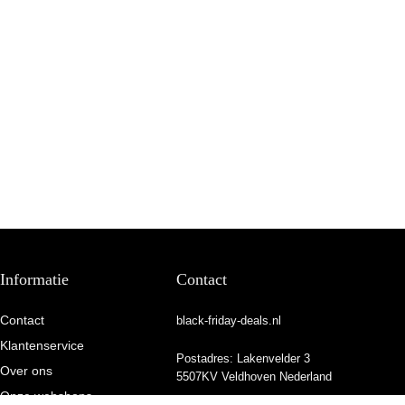
Informatie
Contact
Contact
black-friday-deals.nl
Klantenservice
Postadres: Lakenvelder 3
Over ons
5507KV Veldhoven Nederland
Onze webshops