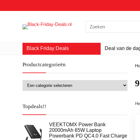
Search
for:
Black Friday Deals
Deal van de da
Productcategorieën
H
‎
He
Topdeals!!
VEEKTOMX Power Bank
20000mAh 65W Laptop
Powerbank PD QC4.0 Fast Charge