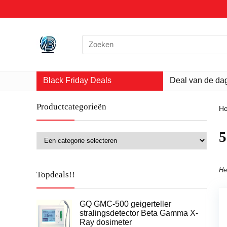
Search
for:
Black Friday Deals
Deal van de da
Productcategorieën
H
‎
He
Topdeals!!
GQ GMC-500 geigerteller
stralingsdetector Beta Gamma X-
Ray dosimeter