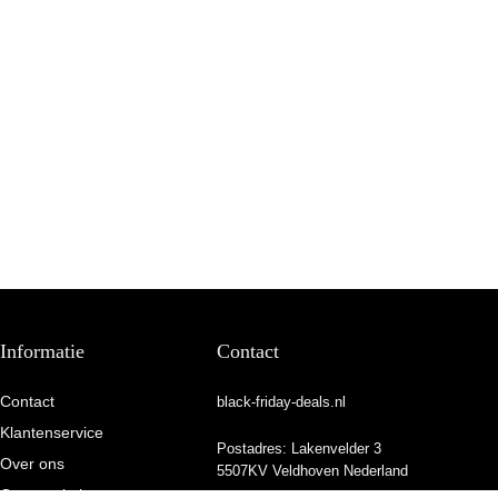
Informatie
Contact
Contact
black-friday-deals.nl
Klantenservice
Postadres: Lakenvelder 3
Over ons
5507KV Veldhoven Nederland
Onze webshops