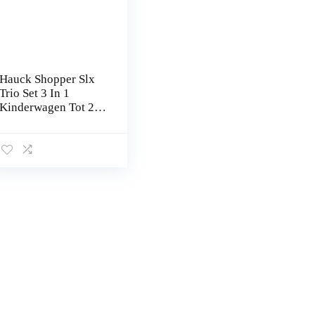
Hauck Shopper Slx
Trio Set 3 In 1
Kinderwagen Tot 25
Kg, Babyzitje,
Babykuip Met
Matras Vanaf De
Geboorte, Buggy
Met…