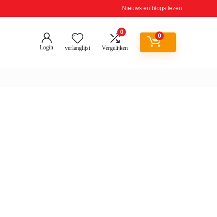
Nieuws en blogs lezen
0
0
Login
verlanglijst
Vergelijken