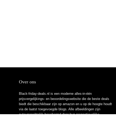
Over ons
Black-friday-deals.nl is een moderne alles-in-één
prijsvergelijkings- en beoordelingswebsite die de beste deals
biedt die beschikbaar zijn op amazon en u op de hoogte houdt
via de laatst toegevoegde blogs. Alle afbeeldingen zijn
auteursrechtelijk beschermd door hun respectievelijke