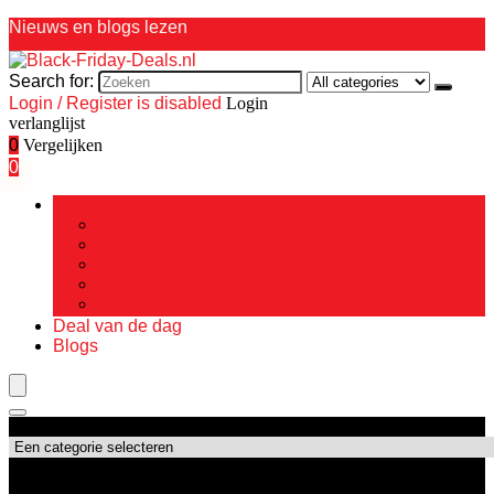
Nieuws en blogs lezen
Search for:
Login / Register is disabled
Login
verlanglijst
0
Vergelijken
0
Black Friday Deals
Minder dan €20
€20 – tot €100
€100 – tot €200
€200 – tot €500
€500 of meer
Deal van de dag
Blogs
Productcategorieën
Topdeals!!