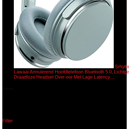
Srhyt
Lawaai Annulerend Hoofdtelefoon Bluetooth 5.0, Lichtge
Draadloze Headset Over-oor Met Lage Latency…
Home
Product Productafmetingen
‎35 x 35 x 8.5 cm; 3.85 kg
‎35 x 35 x 8.5 cm; 3.85 kg
Filter