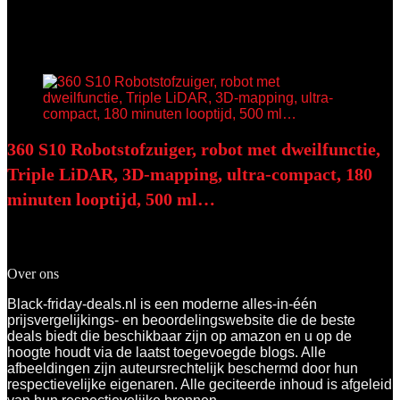
Het enkele resultaat weergeven
Added to wishlist
Removed from wishlist
0
Add to compare
360 S10 Robotstofzuiger, robot met dweilfunctie,
Triple LiDAR, 3D-mapping, ultra-compact, 180
minuten looptijd, 500 ml…
Added to wishlist
Removed from wishlist
0
Add to compare
Over ons
Black-friday-deals.nl is een moderne alles-in-één
prijsvergelijkings- en beoordelingswebsite die de beste
deals biedt die beschikbaar zijn op amazon en u op de
hoogte houdt via de laatst toegevoegde blogs. Alle
afbeeldingen zijn auteursrechtelijk beschermd door hun
respectievelijke eigenaren. Alle geciteerde inhoud is afgeleid