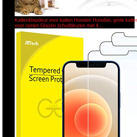
Kattenklepdeur voor katten Honden Huisdier, grote katt
voor ramen Glazen schuifdeuren met 4…