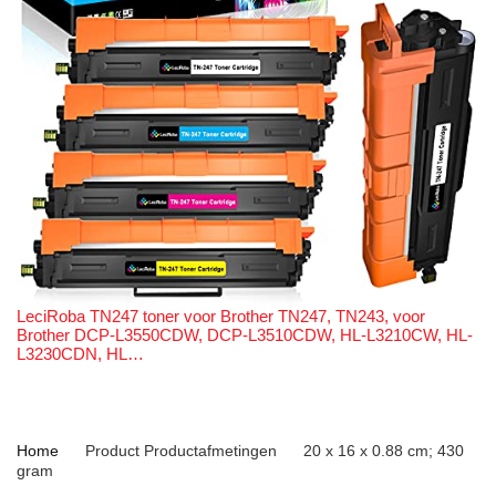
LeciRoba TN247 toner voor Brother TN247, TN243, voor
Brother DCP-L3550CDW, DCP-L3510CDW, HL-L3210CW, HL-
L3230CDN, HL…
Home
Product Productafmetingen
‎20 x 16 x 0.88 cm; 430
gram