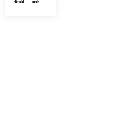
dienblad – mobiel
tekentablet (voor
schilderen en
voor
fotobewerking
met
drukgevoelige 4K
pen…