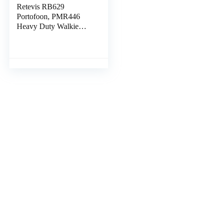
Retevis RB629
Portofoon, PMR446
Heavy Duty Walkie
Talkie met Draadloze
Kloonfunctie, VOX,
Noodalarm, Lange
Afstand…