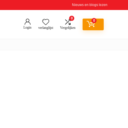
Nieuws en blogs lezen
0
0
Login
verlanglijst
Vergelijken