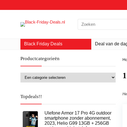
Search
for:
Black Friday Deals
Deal van de da
Productcategorieën
H
‎
He
Topdeals!!
Ulefone Armor 17 Pro 4G outdoor
smartphone zonder abonnement,
2023, Helio G99 13GB + 256GB