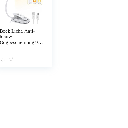
Boek Licht, Anti-
blauw
Oogbescherming 9
LEDs 3
Helderheidsmodi
USB oplaadbaar
leeslampje, mini
Ultralicht Draagbaar
Clip…