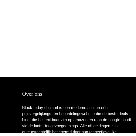
Over ons
Black-friday-deals.nl is een moderne alles-in-één
prijsvergelijkings- en beoordelingswebsite die de beste deals
biedt die beschikbaar zijn op amazon en u op de hoogte houdt
via de laatst toegevoegde blogs. Alle afbeeldingen zijn
auteursrechtelijk beschermd door hun respectievelijke