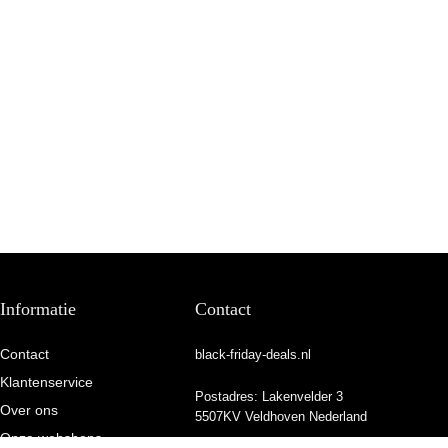
Informatie
Contact
Contact
black-friday-deals.nl
Klantenservice
Postadres: Lakenvelder 3
Over ons
5507KV Veldhoven Nederland
Onze webshops