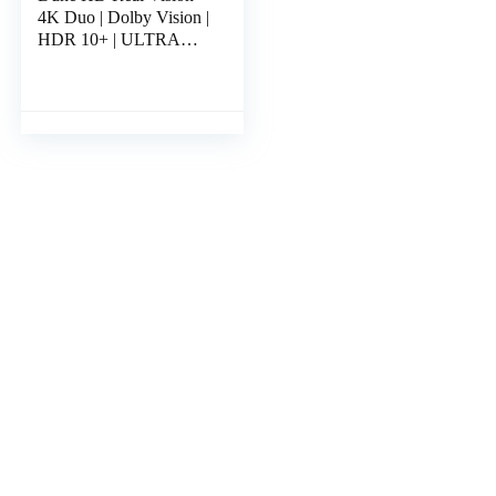
4K Duo | Dolby Vision |
HDR 10+ | ULTRA
HD | Media Player en
Android Smart TV Box
| RTD1619 RD | 2x…