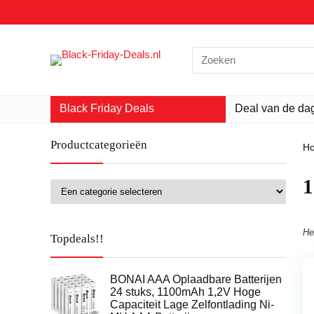
Search
for:
Black Friday Deals
Deal van de da
Productcategorieën
H
‎
He
Topdeals!!
BONAI AAA Oplaadbare Batterijen
24 stuks, 1100mAh 1,2V Hoge
Capaciteit Lage Zelfontlading Ni-