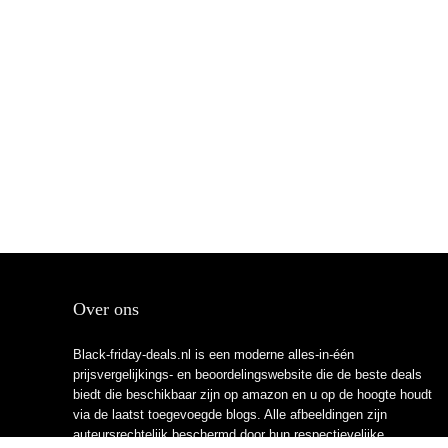
Over ons
Black-friday-deals.nl is een moderne alles-in-één
prijsvergelijkings- en beoordelingswebsite die de beste deals
biedt die beschikbaar zijn op amazon en u op de hoogte houdt
via de laatst toegevoegde blogs. Alle afbeeldingen zijn
auteursrechtelijk beschermd door hun respectievelijke