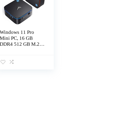
Windows 11 Pro
Mini PC, 16 GB
DDR4 512 GB M.2
SSD Intel Celeron
N5105 (tot 2,9 GHz)
Micro Desktop
Computer, 4K UHD,
WiFi…