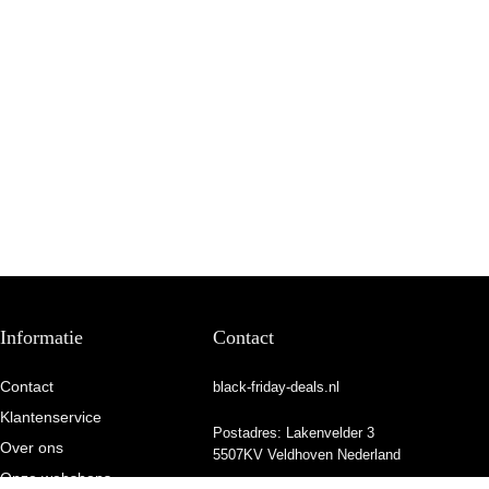
Informatie
Contact
Contact
black-friday-deals.nl
Klantenservice
Postadres: Lakenvelder 3
Over ons
5507KV Veldhoven Nederland
Onze webshops