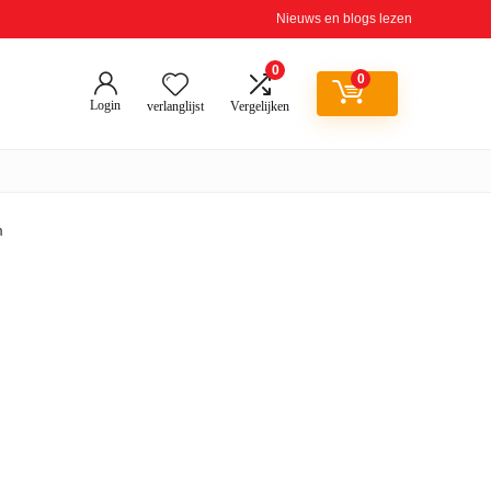
Nieuws en blogs lezen
0
0
Login
verlanglijst
Vergelijken
m