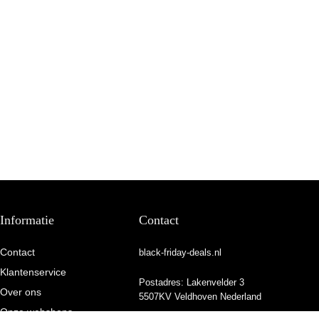
Informatie
Contact
Contact
black-friday-deals.nl
Klantenservice
Postadres: Lakenvelder 3
Over ons
5507KV Veldhoven Nederland
Onze webshops