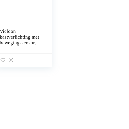
Vicloon
kastverlichting met
bewegingssensor, 3-
pack 12 LED-
kastverlichting,
automatische aan/uit
LED-
kastverlichting…