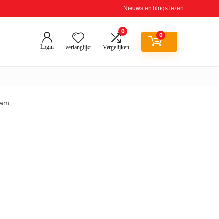
Nieuws en blogs lezen
0
0
Login
verlanglijst
Vergelijken
ram