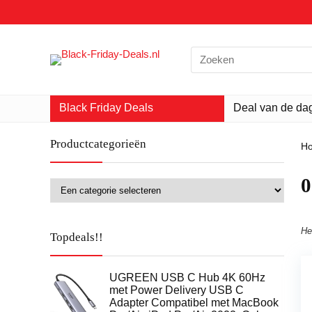
Search
for:
Black Friday Deals
Deal van de da
Productcategorieën
H
‎
He
Topdeals!!
UGREEN USB C Hub 4K 60Hz
met Power Delivery USB C
Adapter Compatibel met MacBook