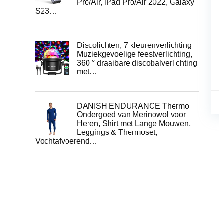
Pro/Air, iPad Pro/Air 2022, Galaxy
S23…
Discolichten, 7 kleurenverlichting
Muziekgevoelige feestverlichting,
360 ° draaibare discobalverlichting
met…
DANISH ENDURANCE Thermo
Ondergoed van Merinowol voor
Heren, Shirt met Lange Mouwen,
Leggings & Thermoset,
Vochtafvoerend…