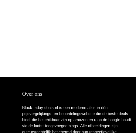
Over ons
Black-friday-deals.nl is een moderne alles-in-één
prijsvergelijkings- en beoordelingswebsite die de beste deals
biedt die beschikbaar zijn op amazon en u op de hoogte houdt
via de laatst toegevoegde blogs. Alle afbeeldingen zijn
auteursrechtelijk beschermd door hun respectievelijke