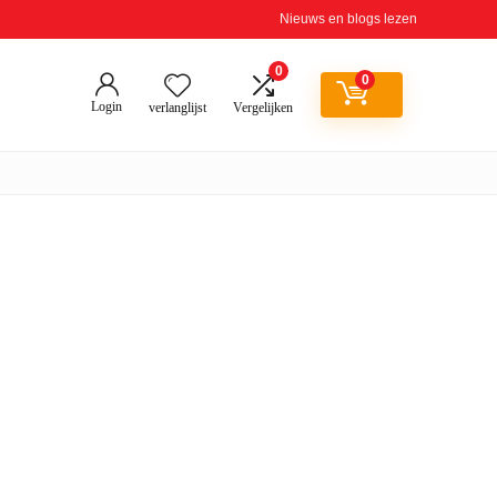
Nieuws en blogs lezen
0
0
Login
verlanglijst
Vergelijken