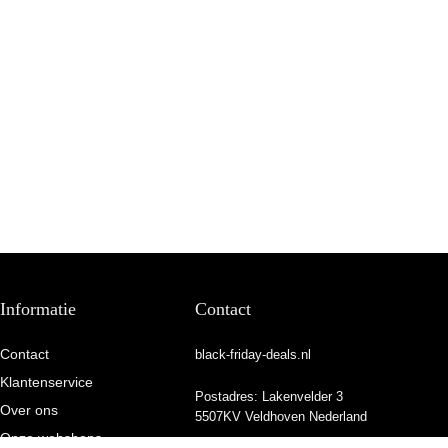
Informatie
Contact
Contact
black-friday-deals.nl
Klantenservice
Postadres: Lakenvelder 3
Over ons
5507KV Veldhoven Nederland
Onze webshops