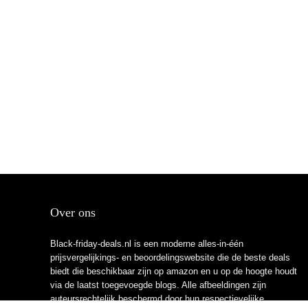
Over ons
Black-friday-deals.nl is een moderne alles-in-één
prijsvergelijkings- en beoordelingswebsite die de beste deals
biedt die beschikbaar zijn op amazon en u op de hoogte houdt
via de laatst toegevoegde blogs. Alle afbeeldingen zijn
auteursrechtelijk beschermd door hun respectievelijke