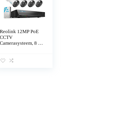
Reolink 12MP PoE
CCTV
Camerasysteem, 8 X
12MP H.265 Bullet
beveiligingscamera’s
buiten,
persoon/voertuigdete
ctie, twee…