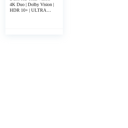
4K Duo | Dolby Vision |
HDR 10+ | ULTRA
HD | Media Player en
Android Smart TV Box
| RTD1619 RD | 2x…