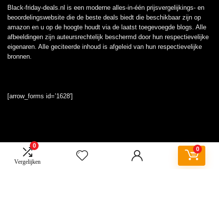
Black-friday-deals.nl is een moderne alles-in-één prijsvergelijkings- en
beoordelingswebsite die de beste deals biedt die beschikbaar zijn op
amazon en u op de hoogte houdt via de laatst toegevoegde blogs. Alle
afbeeldingen zijn auteursrechtelijk beschermd door hun respectievelijke
eigenaren. Alle geciteerde inhoud is afgeleid van hun respectievelijke
bronnen.
[arrow_forms id=’1628′]
0
Informatie
0
Vergelijken
Contact
Klantenservice
Over ons
Onze webshops