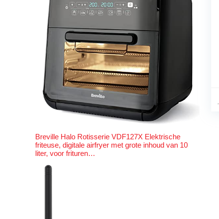
Breville Halo Rotisserie VDF127X Elektrische
friteuse, digitale airfryer met grote inhoud van 10
liter, voor frituren…