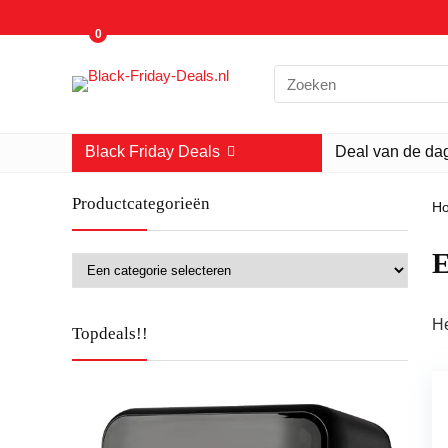
0
Search
for:
Black Friday Deals
Deal van de da
Productcategorieën
H
‎
He
Topdeals!!