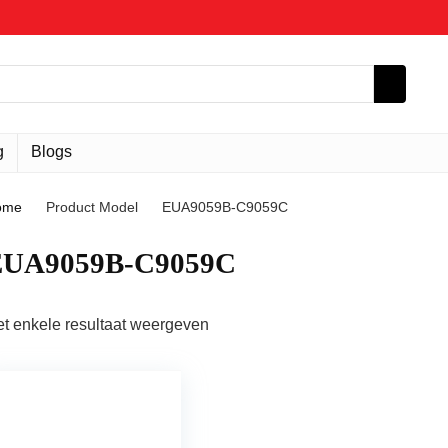
g
Blogs
ome
Product Model
‎EUA9059B-C9059C
EUA9059B-C9059C
t enkele resultaat weergeven