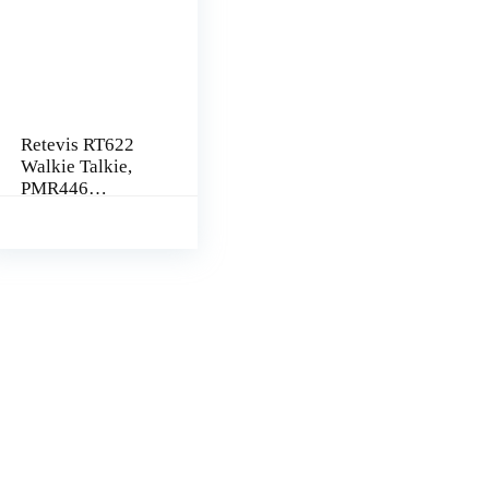
Retevis RT622
Walkie Talkie,
PMR446
Radioset met 6-
Weg Oplader
voor School,
CTCSS/DCS,
VOX, 16
Kanalen,
Licentievrije…