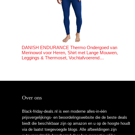
DANISH ENDURANCE Thermo Ondergoed van
Merinowol voor Heren, Shirt met Lange Mouwen,
Leggings & Thermoset, Vochtafvoerend…
Over ons
Black-friday-deals.nl is een moderne alles-in-één
prijsvergelijkings- en beoordelingswebsite die de beste deals
biedt die beschikbaar zijn op amazon en u op de hoogte houdt
via de laatst toegevoegde blogs. Alle afbeeldingen zijn