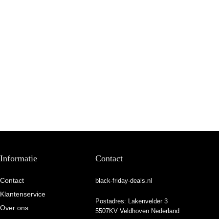
Informatie
Contact
Contact
black-friday-deals.nl
Klantenservice
Postadres: Lakenvelder 3
Over ons
5507KV Veldhoven Nederland