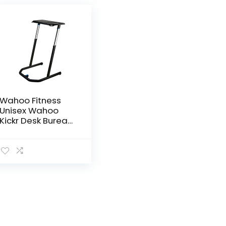
Wahoo Fitness
Unisex Wahoo
Kickr Desk Bureau
voor indoor
cycling en cross
training, zwart, 71
x 76 cm 36 84-122
EU