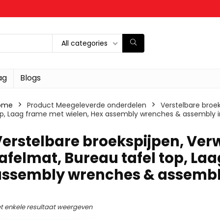
All categories
ag
Blogs
ome
Product Meegeleverde onderdelen
‎Verstelbare broe
p, Laag frame met wielen, Hex assembly wrenches & assembly i
Verstelbare broekspijpen, Verw
afelmat, Bureau tafel top, La
assembly wrenches & assembly
t enkele resultaat weergeven