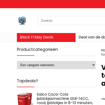
Search
for:
Black Friday Deals
Deal van de d
Productcategorieën
H
to
‎
t
Topdeals!!
Salco Coca-Cola
ijsblokjesmachine SEB-14CC,
He
rood, ijsblokjes in 8-13 minuten,