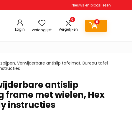
Nieuws en blogs lezen
0
0
Login
Vergelijken
verlanglijst
kspijpen, Verwijderbare antislip tafelmat, Bureau tafel
nstructies
ijderbare antislip
ag frame met wielen, Hex
 instructies