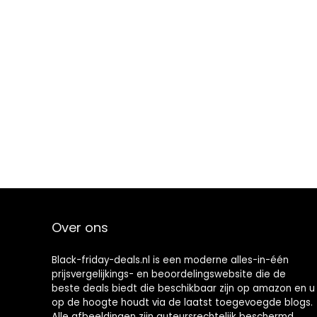
Over ons
Black-friday-deals.nl is een moderne alles-in-één
prijsvergelijkings- en beoordelingswebsite die de
beste deals biedt die beschikbaar zijn op amazon en u
op de hoogte houdt via de laatst toegevoegde blogs.
Alle afbeeldingen zijn auteursrechtelijk beschermd