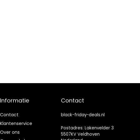
Informatie
Contact
Contact
black-friday-deals.nl
Klantenservice
Postadres: Lakenvelder 3
Over ons
5507KV Veldhoven