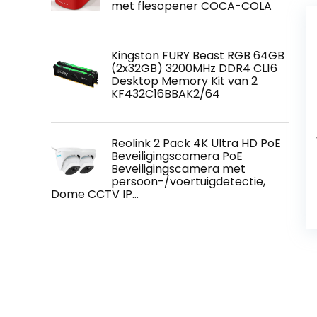
met flesopener COCA-COLA
Kingston FURY Beast RGB 64GB
(2x32GB) 3200MHz DDR4 CL16
Desktop Memory Kit van 2
KF432C16BBAK2/64
Reolink 2 Pack 4K Ultra HD PoE
Beveiligingscamera PoE
Beveiligingscamera met
persoon-/voertuigdetectie,
Dome CCTV IP…