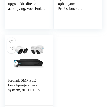
upgradekit, directe
ophangarm –
aandrijving, voor Ender-
Professionele
3, Ender 3 Pro, Ender 3
studiomicrofoonarm met
V2 3D-printer
microfoonkap van
schuim, popfilter,
compatibel met…
Reolink 5MP PoE
beveiligingscamera
systeem, 8CH CCTV
systeem met 4X 5MP
Outdoor PoE IP
Camera’s en 2TB Hard