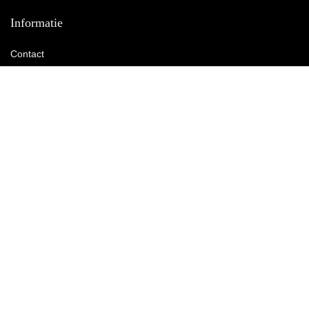
Informatie
Contact
Klantenservice
Over ons
Onze webshops
Vacature
Blogs
Privacybeleid
Adverteren
Contact
black-friday-deals.nl
Postadres: Lakenvelder 3 5507KV Veldhoven Nederland
KVK: 88360687