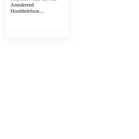
Annulerend
Hoofdtelefoon
Bluetooth 5.0,
Lichtgewicht Draadloze
Headset Over-oor Met
Lage Latency…