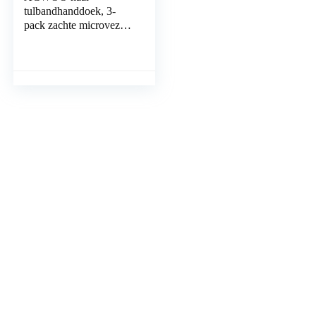
tulbandhanddoek, 3-
pack zachte microvezel-
haarhanddoeken met 6-
delige haarbanden,
superabsorberende…