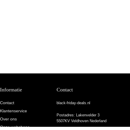
Informatie
Contact
Contact
black-friday-deals.nl
Klantenservice
Postadres: Lakenvelder 3
Over ons
5507KV Veldhoven Nederland
Onze webshops