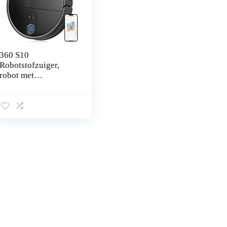
360 S10
Robotstofzuiger,
robot met
dweilfunctie, Triple
LiDAR, 3D-mapping,
ultra-compact, 180
minuten looptijd,
500 ml…