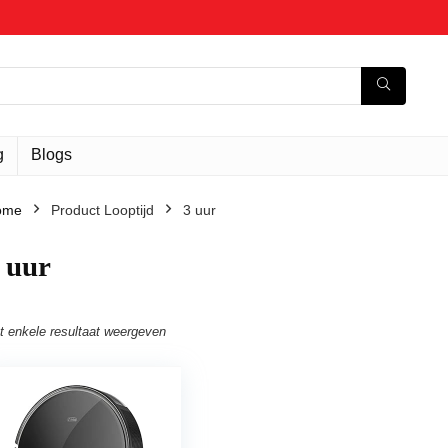
g
Blogs
ome
Product Looptijd
‎3 uur
3 uur
t enkele resultaat weergeven