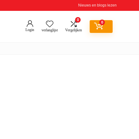
Nieuws en blogs lezen
0
0
Login
verlanglijst
Vergelijken