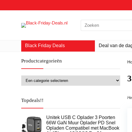
Search
for:
Black Friday Deals
Deal van de da
Productcategorieën
H
‎
He
Topdeals!!
Unitek USB C Oplader 3 Poorten
66W GaN Muur Oplader PD Snel
Opladen Compatibel met MacBook