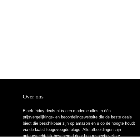
Over ons
Black-friday-deals.nl is een moderne alles-in-één
prijsvergelijkings- en beoordelingswebsite die de beste deals
biedt die beschikbaar zijn op amazon en u op de hoogte houdt
via de laatst toegevoegde blogs. Alle afbeeldingen zijn
auteursrechtelijk beschermd door hun respectievelijke