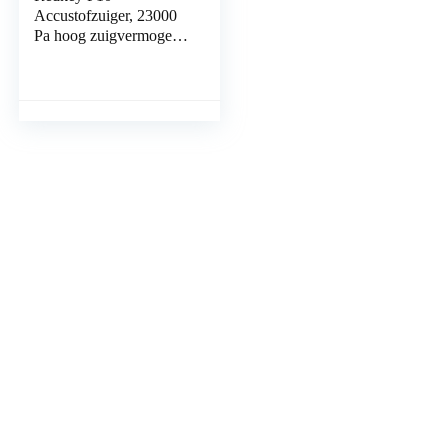
Accustofzuiger, 23000
Pa hoog zuigvermogen,
opvouwbare
handstofzuiger, 3-in-1
draadloze stofzuiger met
led…