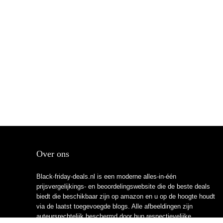
Over ons
Black-friday-deals.nl is een moderne alles-in-één
prijsvergelijkings- en beoordelingswebsite die de beste deals
biedt die beschikbaar zijn op amazon en u op de hoogte houdt
via de laatst toegevoegde blogs. Alle afbeeldingen zijn
auteursrechtelijk beschermd door hun respectievelijke