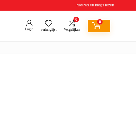
Nieuws en blogs lezen
0
0
Login
verlanglijst
Vergelijken