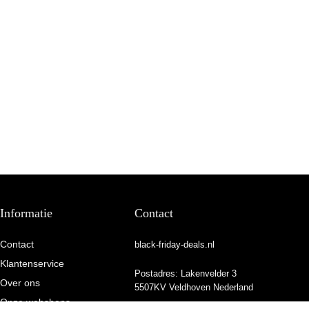
Informatie
Contact
Contact
black-friday-deals.nl
Klantenservice
Postadres: Lakenvelder 3
Over ons
5507KV Veldhoven Nederland
Onze webshops