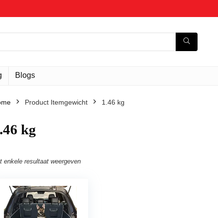
g
Blogs
ome
Product Itemgewicht
‎1.46 kg
1.46 kg
t enkele resultaat weergeven