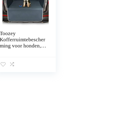
Toozey
Kofferruimtebescher
ming voor honden,
universele
antislipdeken voor
honden met
zijbescherming en
bumperbescherming
…