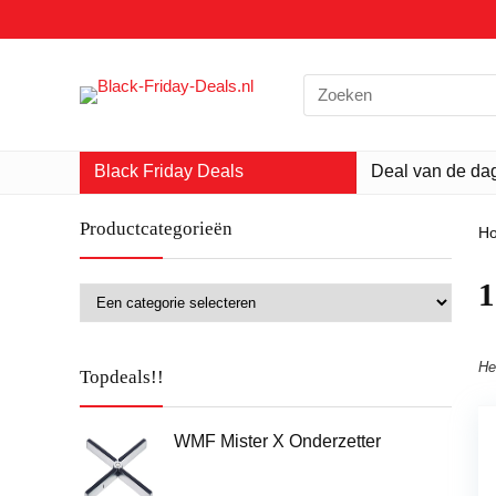
Search
for:
Black Friday Deals
Deal van de da
Productcategorieën
H
‎
He
Topdeals!!
WMF Mister X Onderzetter