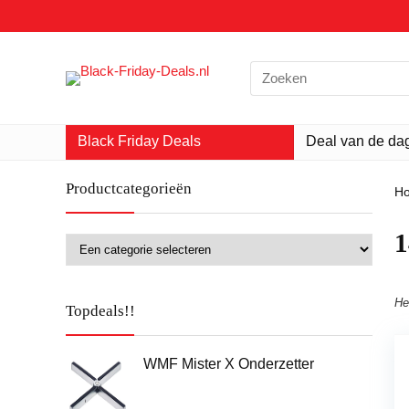
Search
for:
Black Friday Deals
Deal van de da
Productcategorieën
H
‎
He
Topdeals!!
WMF Mister X Onderzetter