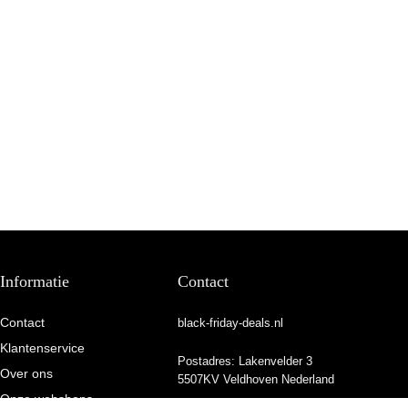
Informatie
Contact
Contact
black-friday-deals.nl
Klantenservice
Postadres: Lakenvelder 3
Over ons
5507KV Veldhoven Nederland
Onze webshops