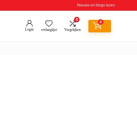
Nieuws en blogs lezen
0
0
Login
verlanglijst
Vergelijken