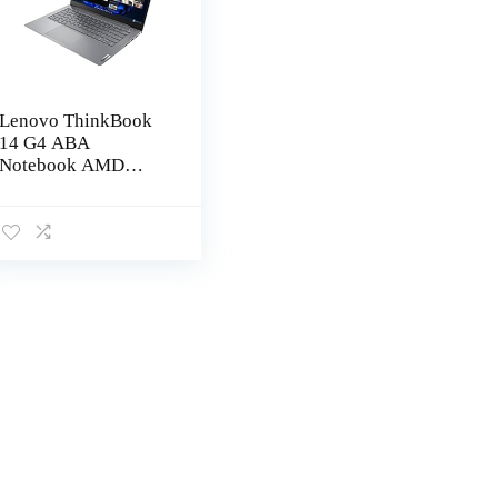
Lenovo ThinkBook
14 G4 ABA
Notebook AMD
Ryzen 5 5625U
35,6cm (14″) (16GB
RAM, 512GB SSD,
Full HD, Win11 Pro),
21DK0004GE