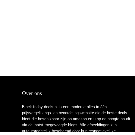
Over ons
Black-friday-deals.nl is een moderne alles-in-één
prijsvergelijkings- en beoordelingswebsite die de beste deals
biedt die beschikbaar zijn op amazon en u op de hoogte houdt
via de laatst toegevoegde blogs. Alle afbeeldingen zijn
auteursrechtelijk beschermd door hun respectievelijke