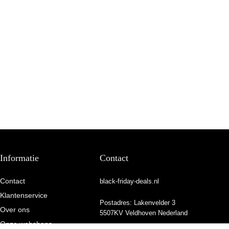
Informatie
Contact
Contact
black-friday-deals.nl
Klantenservice
Postadres: Lakenvelder 3
Over ons
5507KV Veldhoven Nederland
Onze webshops