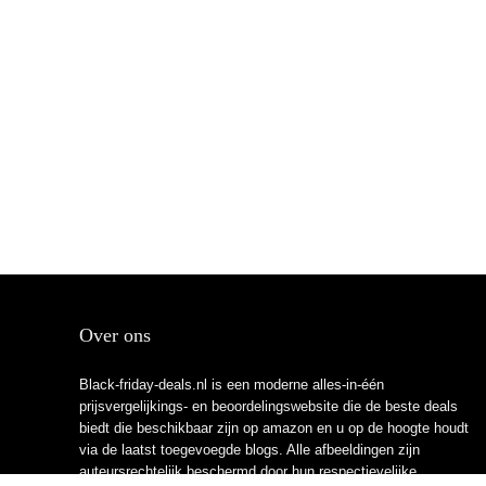
Over ons
Black-friday-deals.nl is een moderne alles-in-één
prijsvergelijkings- en beoordelingswebsite die de beste deals
biedt die beschikbaar zijn op amazon en u op de hoogte houdt
via de laatst toegevoegde blogs. Alle afbeeldingen zijn
auteursrechtelijk beschermd door hun respectievelijke