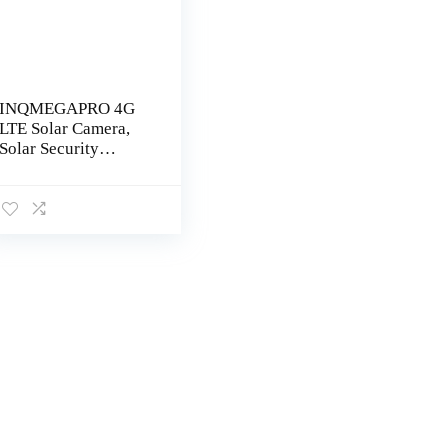
INQMEGAPRO 4G
LTE Solar Camera,
Solar Security
Camera Outdoor
Draadloos +
Zonnepaneel met
360 ° Pan-Tilt View,
2-weg…