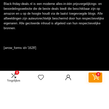
Black-friday-deals.nl is een moderne alles-in-één prijsvergelijkings- en
beoordelingswebsite die de beste deals biedt die beschikbaar zijn op
amazon en u op de hoogte houdt via de laatst toegevoegde blogs. Alle
afbeeldingen zijn auteursrechtelijk beschermd door hun respectievelijke
eigenaren. Alle geciteerde inhoud is afgeleid van hun respectievelijke
bronnen.
[arrow_forms id=’1628′]
0
Informatie
0
Vergelijken
Contact
Klantenservice
Over ons
Onze webshops