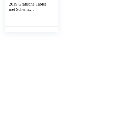
2019 Grafische Tablet
met Scherm,
Upgradeversie van
Huion Kamvas GT-191
V2 Grafische
Tekenmonitor, 120…