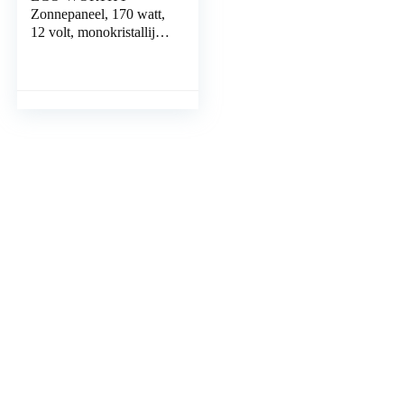
Zonnepaneel, 170 watt,
12 volt, monokristallijn
zonnepaneel, voeding
voor caravan, camper,
groen huis, aan…