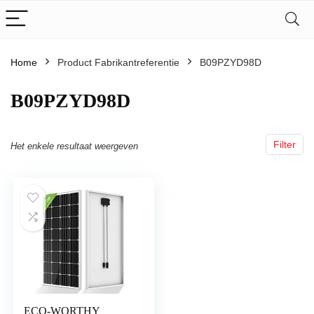
Home
Product Fabrikantreferentie
‎B09PZYD98D
‎B09PZYD98D
Filter
Het enkele resultaat weergeven
ECO-WORTHY