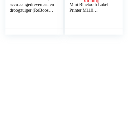
accu-aangedreven as- en
Mini Bluetooth Label
droogzuiger (ReBoost
Printer M110
filterreiniging, 14 liter
Thermische Label
metalen vuilreservoir, 18
Printer Handheld
V…
Printer, Geschikt voor
Kleding…