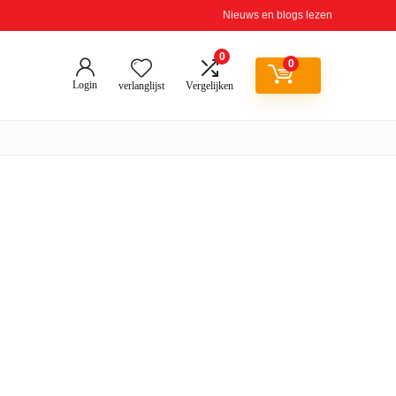
Nieuws en blogs lezen
0
0
Login
verlanglijst
Vergelijken