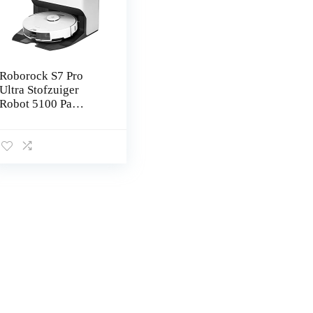
Roborock S7 Pro
Ultra Stofzuiger
Robot 5100 Pa
Zuigkracht, met Leeg
Wassen Vullen Dock,
Mop Zelf-Wassende,
Zelf…