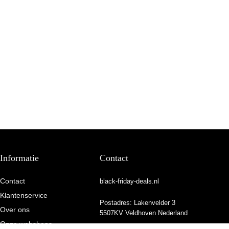
Informatie
Contact
Contact
black-friday-deals.nl
Klantenservice
Postadres: Lakenvelder 3
Over ons
5507KV Veldhoven Nederland
Onze webshops