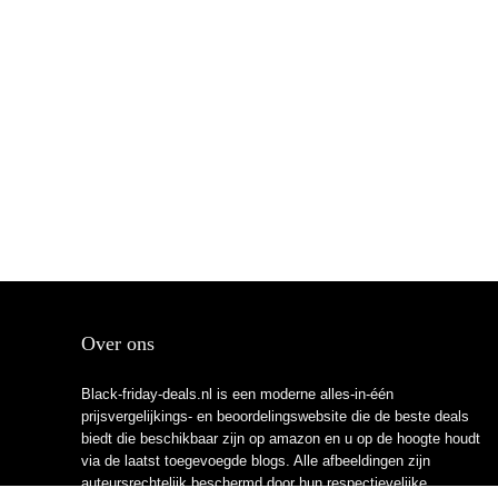
Over ons
Black-friday-deals.nl is een moderne alles-in-één
prijsvergelijkings- en beoordelingswebsite die de beste deals
biedt die beschikbaar zijn op amazon en u op de hoogte houdt
via de laatst toegevoegde blogs. Alle afbeeldingen zijn
auteursrechtelijk beschermd door hun respectievelijke