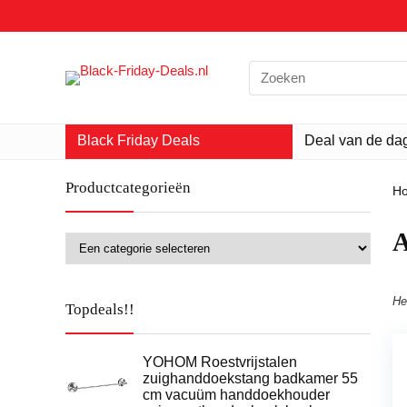
Search
for:
Black Friday Deals
Deal van de da
Productcategorieën
H
‎
He
Topdeals!!
YOHOM Roestvrijstalen
zuighanddoekstang badkamer 55
cm vacuüm handdoekhouder